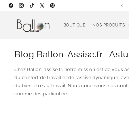
et
Livraison gratuite en France Métropolitaine
passer
Facebook
Instagram
TikTok
X
Pinterest
au
(Twitter)
contenu
BOUTIQUE
NOS PRODUITS
Blog Ballon-Assise.fr : Ast
Chez Ballon-assise.fr, notre mission est de vous a
du confort de travail et de l’assise dynamique, ave
du bien-être au travail. Nous concevons nos con
comme des particuliers.